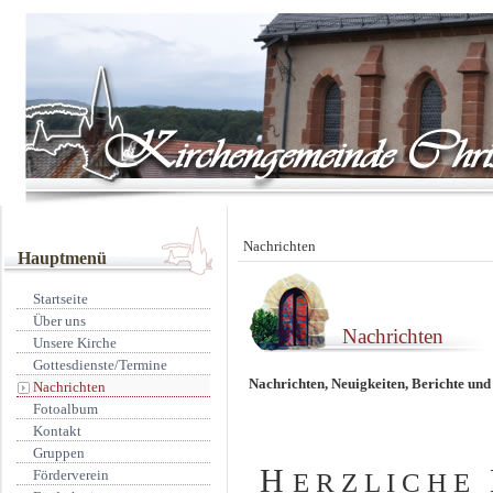
Nachrichten
Hauptmenü
Startseite
Über uns
Nachrichten
Unsere Kirche
Gottesdienste/Termine
Nachrichten, Neuigkeiten, Berichte un
Nachrichten
Fotoalbum
Kontakt
Gruppen
H
Förderverein
E R Z L I C H E