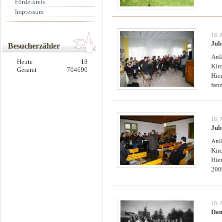
Förderkreis
Impressum
18. 
Jub
Besucherzähler
Anl
Heute
18
Kirc
Gesamt
704690
Hie
fan
18. 
Jub
Anl
Kirc
Hie
200
18. 
Dam