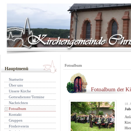
Fotoalbum
Hauptmenü
Startseite
Über uns
Fotoalbum der K
Unsere Kirche
Gottesdienste/Termine
Nachrichten
18. 
Fotoalbum
Jub
Kontakt
Anl
Gruppen
Kirc
Förderverein
Hie