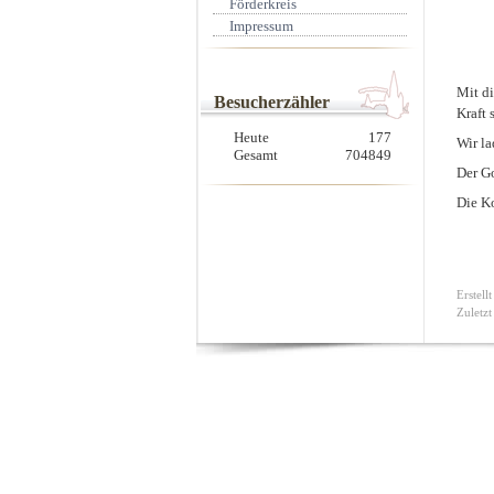
Förderkreis
Impressum
Mit di
Besucherzähler
Kraft 
Heute
177
Wir la
Gesamt
704849
Der Go
Die Ko
Erstel
Zuletz