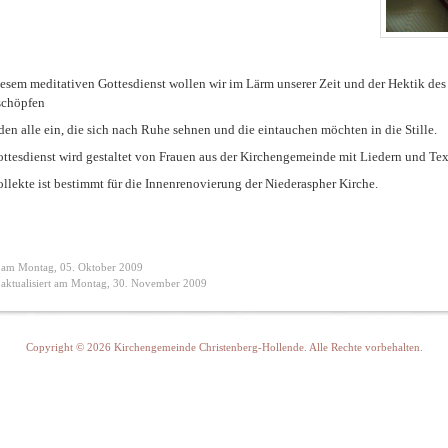
esem meditativen Gottesdienst wollen wir im Lärm unserer Zeit und der Hektik de
schöpfen
den alle ein, die sich nach Ruhe sehnen und die eintauchen möchten in die Stille.
ttesdienst wird gestaltet von Frauen aus der Kirchengemeinde mit Liedern und Text
llekte ist bestimmt für die Innenrenovierung der Niederaspher Kirche.
lt am Montag, 05. Oktober 2009
t aktualisiert am Montag, 30. November 2009
Copyright © 2026 Kirchengemeinde Christenberg-Hollende. Alle Rechte vorbehalten.