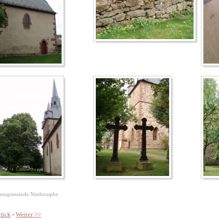
hengemeinde Niederasphe
rück
-
Weiter >>