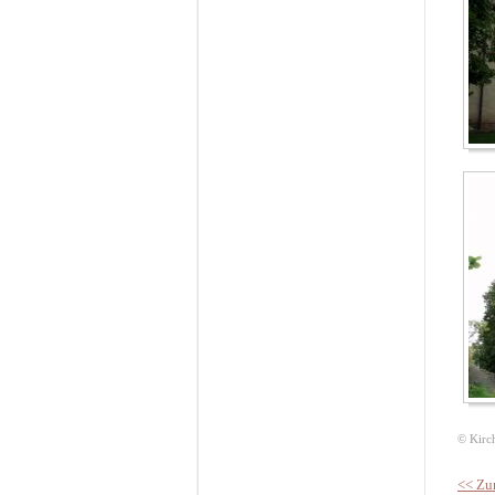
© Kirc
<< Zu