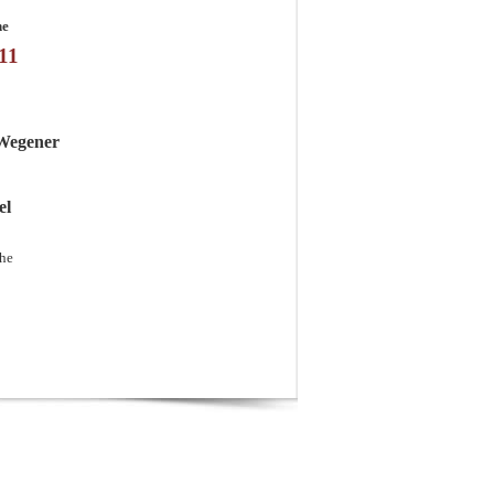
he
11
-Wegener
el
che