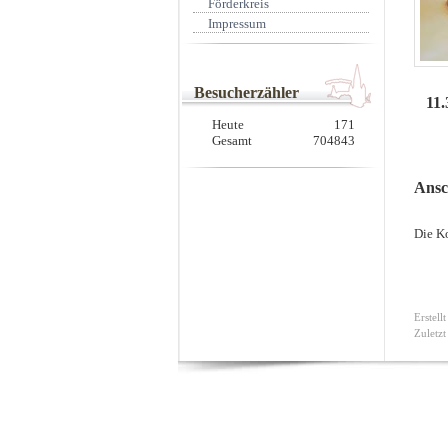
Förderkreis
Impressum
Besucherzähler
11
Heute
171
Gesamt
704843
Ansc
Die Ko
Erstell
Zuletzt